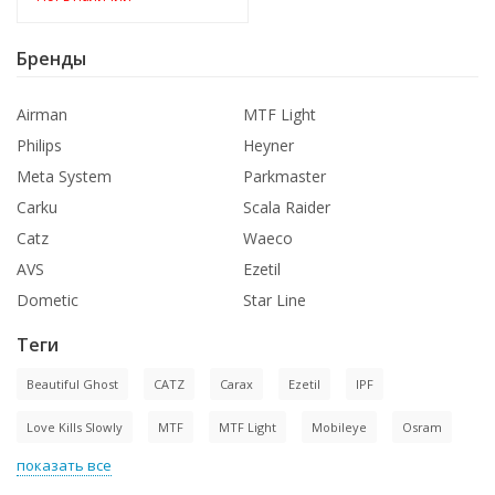
Бренды
Airman
MTF Light
Philips
Heyner
Meta System
Parkmaster
Carku
Scala Raider
Catz
Waeco
AVS
Ezetil
Dometic
Star Line
Теги
Beautiful Ghost
CATZ
Carax
Ezetil
IPF
Love Kills Slowly
MTF
MTF Light
Mobileye
Osram
показать все