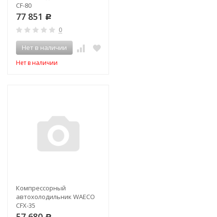
CF-80
77 851
Р
0
Нет в наличии
Нет в наличии
Компрессорный
автохолодильник WAECO
CFX-35
57 680
Р