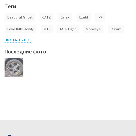
Теги
Beautiful Ghost
CATZ
Carax
Ezetil
IPF
Love Kills Slowly
MTF
MTF Light
Mobileye
Osram
показать все
Последние фото