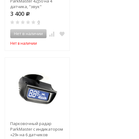
ParkMaster 4ZJ50 на 4
датчика, "звук"
3 400
Р
0
Нет в наличии
Нет в наличии
Парковочный радар
ParkMaster с индикатором
«29» на 6 датчиков