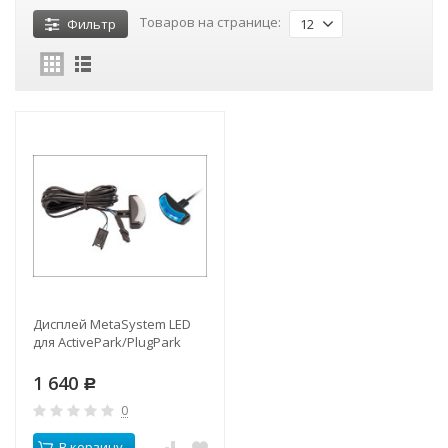
Товаров на странице:
Фильтр
12
Дисплей MetaSystem LED
для ActivePark/PlugPark
1 640
Р
0
В корзину