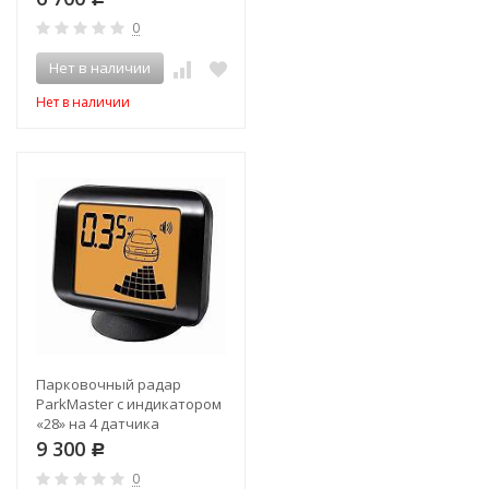
0
Нет в наличии
Нет в наличии
Парковочный радар
ParkMaster с индикатором
«28» на 4 датчика
9 300
Р
0