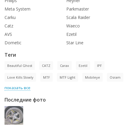
Philips
Heyner
Meta System
Parkmaster
Carku
Scala Raider
Catz
Waeco
AVS
Ezetil
Dometic
Star Line
Теги
Beautiful Ghost
CATZ
Carax
Ezetil
IPF
Love Kills Slowly
MTF
MTF Light
Mobileye
Osram
показать все
Последние фото