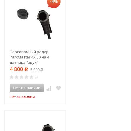
-4%
Парковочный радар
ParkMaster 4XJ50 на 4
датчика "звук"
4 800
Р
5 000
Р
0
Нет в наличии
Нет в наличии