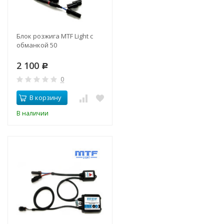
Блок розжига MTF Light c
обманкой 50
2 100
Р
0
В корзину
В наличии