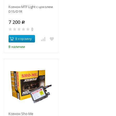
Ксенон MTF Light с цоколем
D1S/D1R
7 200
Р
0
В корзину
В наличии
Ксенон Sho-Me