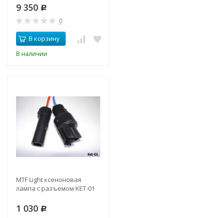
9 350
Р
0
В корзину
В наличии
MTF Light ксеноновая
лампа с разъемом KET-01
1 030
Р