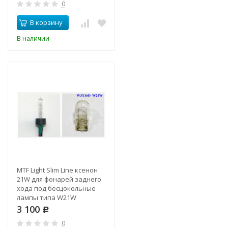
0
В корзину
В наличии
MTF Light Slim Line ксенон
21W для фонарей заднего
хода под бесцокольные
лампы типа W21W
3 100
Р
0