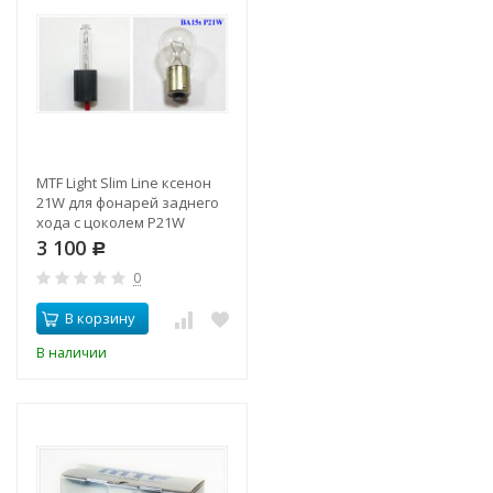
MTF Light Slim Line ксенон
21W для фонарей заднего
хода с цоколем P21W
3 100
Р
0
В корзину
В наличии