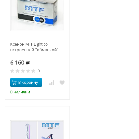
Ксенон MTF Light со
встроенной "обманкой"
6 160
Р
0
В корзину
В наличии