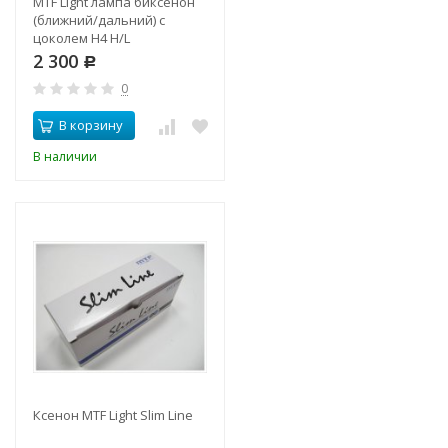
MTF Light лампа биксенон
(ближний/дальний) с
цоколем H4 H/L
2 300
Р
0
В корзину
В наличии
Ксенон MTF Light Slim Line