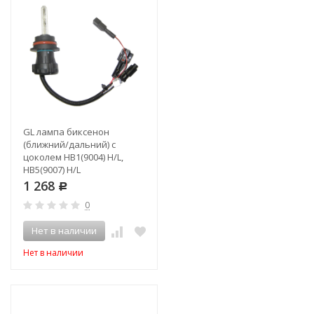
GL лампа биксенон
(ближний/дальний) с
цоколем HB1(9004) H/L,
HB5(9007) H/L
1 268
Р
0
Нет в наличии
Нет в наличии