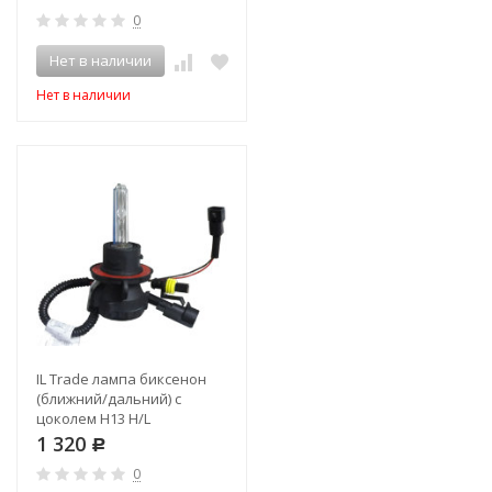
0
Нет в наличии
Нет в наличии
IL Trade лампа биксенон
(ближний/дальний) с
цоколем H13 H/L
1 320
Р
0