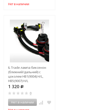
Нет в наличии
IL Trade лампа биксенон
(ближний/дальний) с
цоколем HB1(9004) H/L,
HB5(9007) H/L
1 320
Р
0
Нет в наличии
Нет в наличии