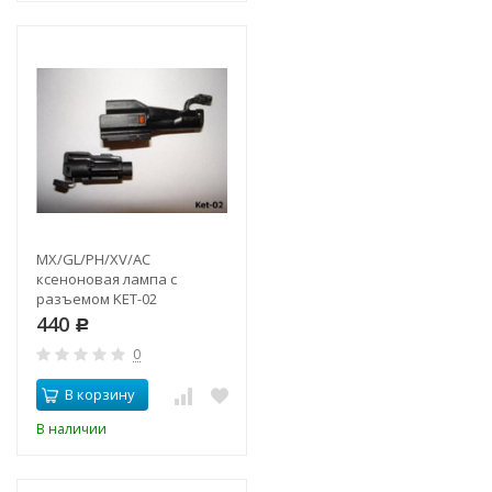
MX/GL/PH/XV/AC
ксеноновая лампа с
разъемом KET-02
440
Р
0
В корзину
В наличии