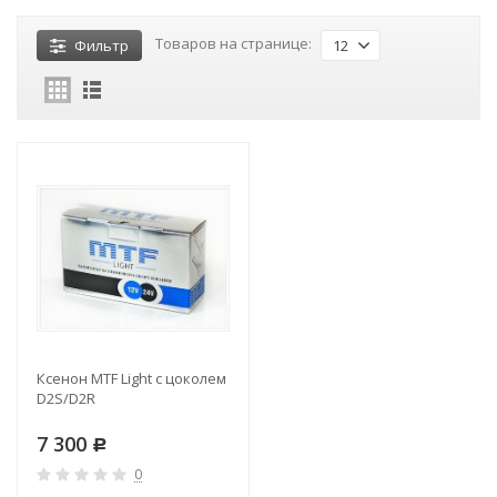
Товаров на странице:
Фильтр
12
Ксенон MTF Light с цоколем
D2S/D2R
7 300
Р
0