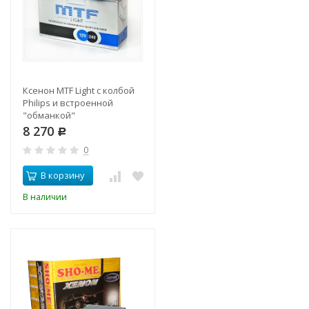
Ксенон MTF Light с колбой
Philips и встроенной
"обманкой"
8 270
Р
0
В корзину
В наличии