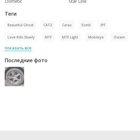
Dometic
Star Line
Теги
Beautiful Ghost
CATZ
Carax
Ezetil
IPF
Love Kills Slowly
MTF
MTF Light
Mobileye
Osram
показать все
Последние фото