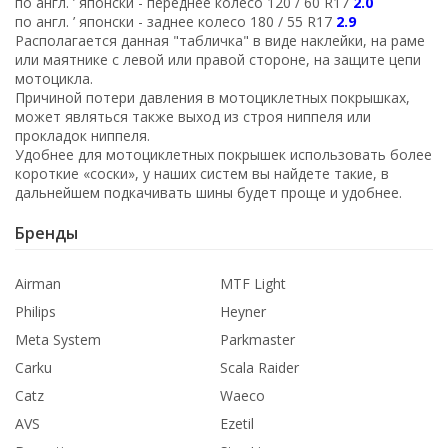
по англ. ’ японски - переднее колесо 120 / 60 R17
2.0
по англ. ’ японски - заднее колесо 180 / 55 R17
2.9
Располагается данная "табличка" в виде наклейки, на раме
или маятнике с левой или правой стороне, на защите цепи
мотоцикла.
Причиной потери давления в мотоциклетных покрышках,
может являться также выход из строя ниппеля или
прокладок ниппеля.
Удобнее для мотоциклетных покрышек использовать более
короткие «соски», у наших систем вы найдете такие, в
дальнейшем подкачивать шины будет проще и удобнее.
Бренды
Airman
MTF Light
Philips
Heyner
Meta System
Parkmaster
Carku
Scala Raider
Catz
Waeco
AVS
Ezetil