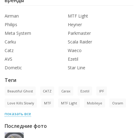
Бренды
Airman
MTF Light
Philips
Heyner
Meta System
Parkmaster
Carku
Scala Raider
Catz
Waeco
AVS
Ezetil
Dometic
Star Line
Теги
Beautiful Ghost
CATZ
Carax
Ezetil
IPF
Love Kills Slowly
MTF
MTF Light
Mobileye
Osram
показать все
Последние фото