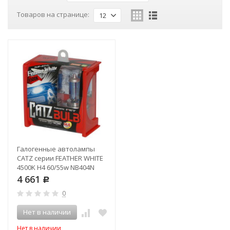
Товаров на странице:
12
Галогенные автолампы
CATZ серии FEATHER WHITE
4500K H4 60/55w NB404N
4 661
Р
0
Нет в наличии
Нет в наличии