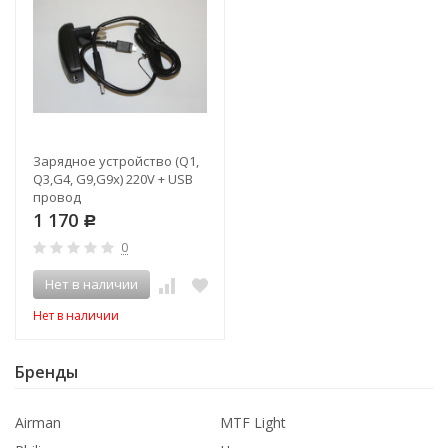
Зарядное устройство (Q1,
Q3,G4, G9,G9x) 220V + USB
провод
1 170
Р
0
Нет в наличии
Нет в наличии
Бренды
Airman
MTF Light