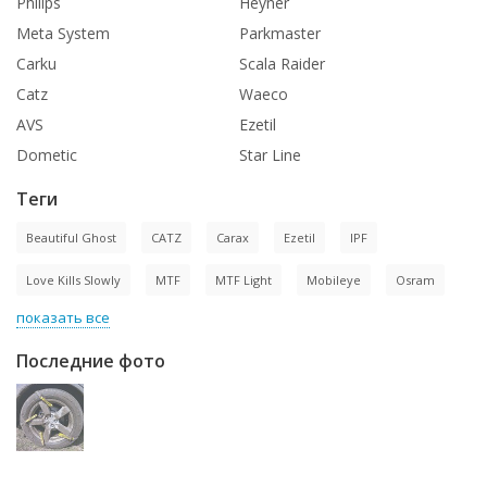
Philips
Heyner
Meta System
Parkmaster
Carku
Scala Raider
Catz
Waeco
AVS
Ezetil
Dometic
Star Line
Теги
Beautiful Ghost
CATZ
Carax
Ezetil
IPF
Love Kills Slowly
MTF
MTF Light
Mobileye
Osram
показать все
Последние фото