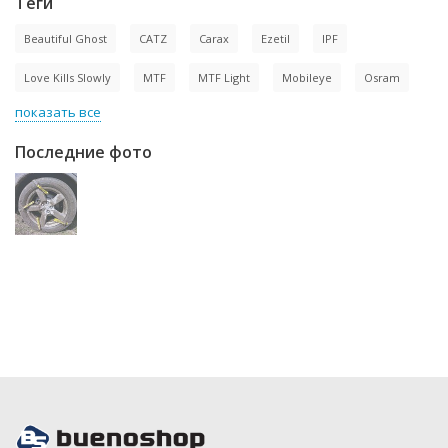
Теги
Beautiful Ghost
CATZ
Carax
Ezetil
IPF
Love Kills Slowly
MTF
MTF Light
Mobileye
Osram
показать все
Последние фото